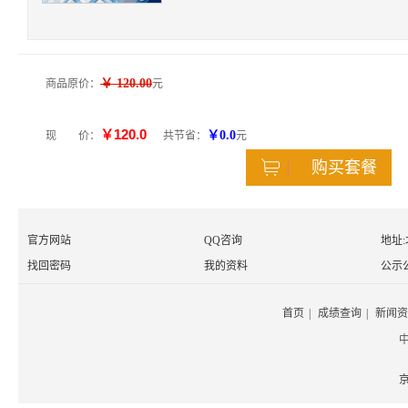
￥ 120.00
商品原价：
元
￥120.0
￥0.0
现 价：
共节省：
元
购买套餐
官方网站
QQ咨询
地址
找回密码
我的资料
公示
首页
|
成绩查询
|
新闻资
京